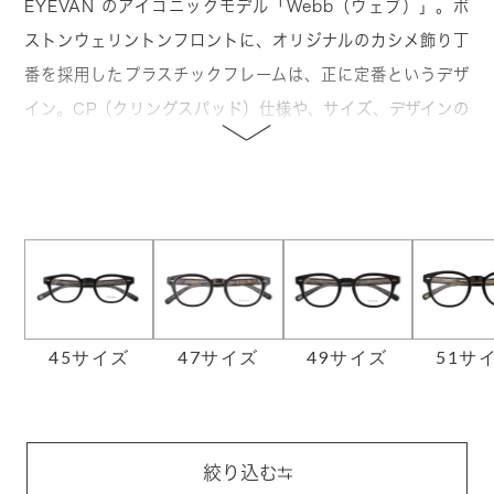
EYEVAN のアイコニックモデル「Webb（ウェブ）」。ボ
ストンウェリントンフロントに、オリジナルのカシメ飾り丁
番を採用したプラスチックフレームは、正に定番というデザ
イン。CP（クリングスパッド）仕様や、サイズ、デザインの
バリエーションも豊富なので自分に合った1本に出合えま
す。
45サイズ
47サイズ
49サイズ
51サ
絞り込む