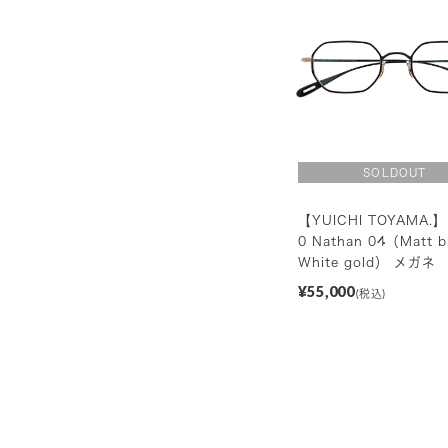
【YUICHI TOYAMA.】
0 Nathan 04（Matt b
White gold） メガネ
¥55,000
(税込)