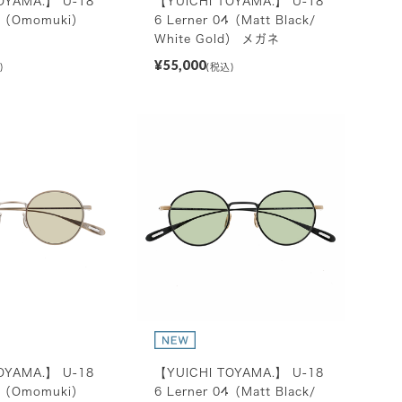
OYAMA.】 U-18
【YUICHI TOYAMA.】 U-18
03（Omomuki）
6 Lerner 04（Matt Black/
White Gold） メガネ
¥55,000
)
(税込)
OYAMA.】 U-18
【YUICHI TOYAMA.】 U-18
03（Omomuki）
6 Lerner 04（Matt Black/