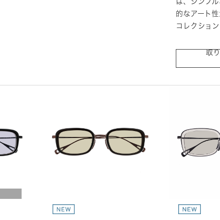
は、シンプル
的なアート性
コレクション
取