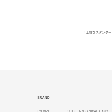
「上質なスタンダー
BRAND
EYEVAN
JULIUS TART OPTICAL
BLANC..