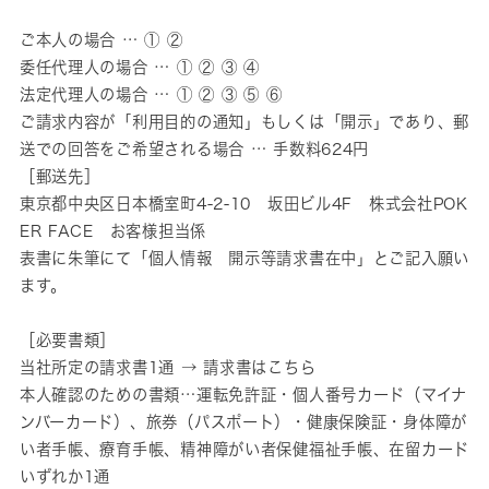
ご本人の場合 … ① ②
委任代理人の場合 … ① ② ③ ④
法定代理人の場合 … ① ② ③ ⑤ ⑥
ご請求内容が「利用目的の通知」もしくは「開示」であり、郵
送での回答をご希望される場合 … 手数料624円
［郵送先］
東京都中央区日本橋室町4-2-10 坂田ビル4F 株式会社POK
ER FACE お客様担当係
表書に朱筆にて「個人情報 開示等請求書在中」とご記入願い
ます。
［必要書類］
当社所定の請求書1通 → 請求書はこちら
本人確認のための書類…運転免許証・個人番号カード（マイナ
ンバーカード）、旅券（パスポート）・健康保険証・身体障が
い者手帳、療育手帳、精神障がい者保健福祉手帳、在留カード
いずれか1通