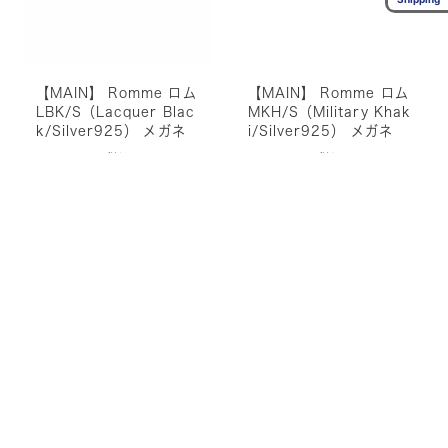
【MAIN】 Romme ロム
【MAIN】 Romme ロム
LBK/S（Lacquer Blac
MKH/S（Military Khak
k/Silver925） メガネ
i/Silver925） メガネ
¥44,000
¥44,000
(税込)
(税込)
【MAIN】 Romme ロム
【MAIN】 Romme ロム