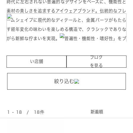
時代に左右されない普遍的なデザインをベースに、機能性と
素材の美しさを追求するアイウェアブランド。伝統的なフレ
ームシェイプに現代的なディテールと、金属パーツがもたら
す経年変化の味わいを楽しめる構造で、クラシックでありな
がら新鮮な佇まいを実現。「普遍性・機能性・嗜好性」をブ
ランドポリシーに掲げ、時代を超えて愛されるデザインと素
取り扱
材の魅力を融合。日常に寄り添いながら、長く使い続けたく
ブログ
い店舗
を見る
なるアイウェアを提案します。
を見る
絞り込む
1 - 18 / 18件