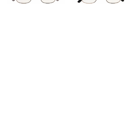
【TOM FORD】 TF600
【TOM FORD】 TF600
1-K-B 020 アジア企画
1-K-B 001 アジア企画
モデル メガネ 51サイズ
モデル メガネ 51サイズ
¥73,700
¥73,700
(税込)
(税込)
Prev
2
3
4
11
Next
...