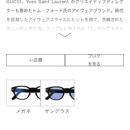
GUCCI、Yves Saint Laurent のクリエイティブディレク
ターも務めたトム・フォード氏のアイウェアブランド。時代
を超越したアイウェアスタイルにヒントを得て、洗練された
新しい形に再定義。テンプルに施された「T」のシグネチャ
ーロゴが 大人のリッチな目もとを演出します。メンズ・レデ
ィースの枠を超えた普遍的なデザインが特徴で、性別を問わ
取り扱
ず多くのファッションリーダーに愛され続けています。トム
ブログ
い店舗
を見る
フォード監督作の映画「シングルマン」で脚光を浴びた定番
を見る
の「TF5178」から、最新のライトカラーレンズモデル、日
本人の骨格にもフィットするアジアンフィットモデルまで厳
選してラインナップしています。モードな装いを格上げす
る、大人のためのアイウェアをご提案します。
メガネ
サングラス