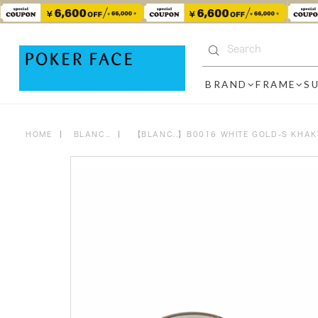
BRAND
FRAME
S
HOME
BLANC..
【BLANC..】B0016 WHITE GOLD-S KHA