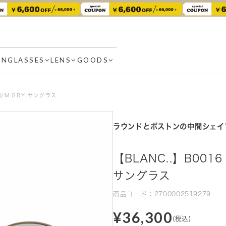
UNGLASSES
LENS
GOODS
KI/M.GRY サングラス
ラウンドとボストンの中間シェイ
【BLANC..】B0016 
サングラス
商品コード：2700002519279
¥36,300
(税込)