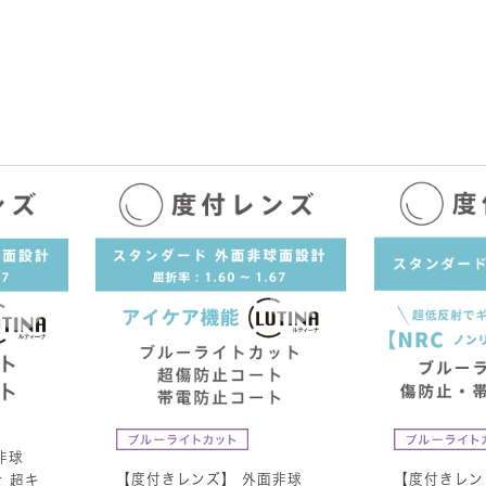
非球
【度付きレンズ】 外面非球
【度付きレン
 超キ