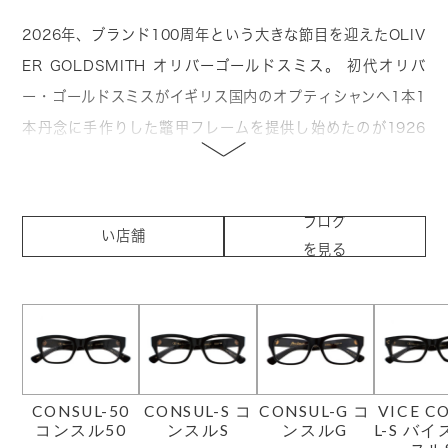
2026年、ブランド100周年という大きな節目を迎えたOLIV
ER GOLDSMITH オリバーゴールドスミス。 初代オリバ
ー・ゴールドスミスがイギリス国内のオプティシャンへ1本1
本丹念に手作りした鼈甲フレームを提供し始めたのが1926
年。戦後は2代目オリバー・ゴールドスミスによる先進・先
鋭的なデザイン＆カラーのサングラスが一大ブームを巻き起
取り扱
こし、ヨーロッパにおけるサングラスの代名詞とまで言われ
ブログ
い店舗
を見る
るようになります。デヴィット・ベイリー、マイケル・ケイ
を見る
ン、グレース・ケリー、オードリー・ヘップバーン等の著名
人が掛けていたことはあまりにも有名。現在は3代目オリバ
ーゴールドスミスと4世代目にあたるクレアゴールドスミスの
手により、2005年に活動を再開。現在、イギリスを中心に
新たなる輝きを見せています。 ファッションとアイウェアを
CONSUL-50
CONSUL-S コ
CONSUL-G コ
VICE C
コンスル50
ンスルS
ンスルG
L-S バ
結びつけた先駆的ブランドとしても知られ、単なる視力矯正