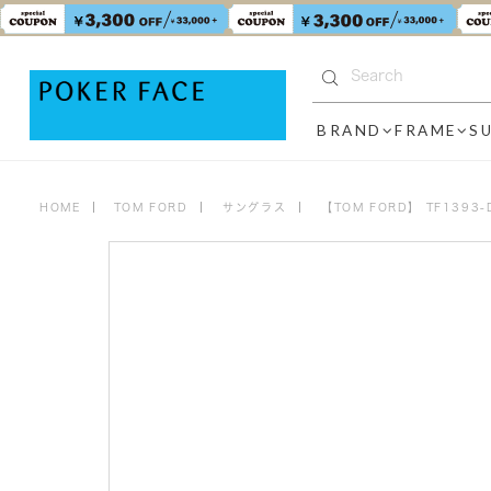
BRAND
FRAME
S
HOME
TOM FORD
サングラス
【TOM FORD】 TF139