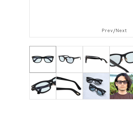
/
Prev
Next