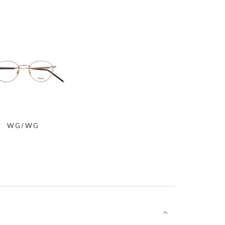
WG/WG
⌵