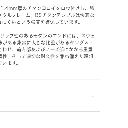
に1.4mm厚のチタンヨロイをロウ付けし、強
メタルフレーム。BSチタンテンプルは快適な
れにくいという強度を確保しています。
グリップ性のあるモダンのエンドには、スウェ
味がある非常に大きな比重があるタングステ
合わせ、前方部およびノーズ部にかかる重量
量性、そして適切な耐久性を兼ね備えた理想
ています。
⌵
⌵