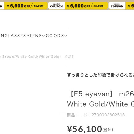
UNGLASSES
LENS
GOODS
Brown/White Gold/White Gold） メガネ
すっきりとした印象で掛けられる
【E5 eyevan】 m2
White Gold/Whit
商品コード：2700002602513
¥56,100
(税込)