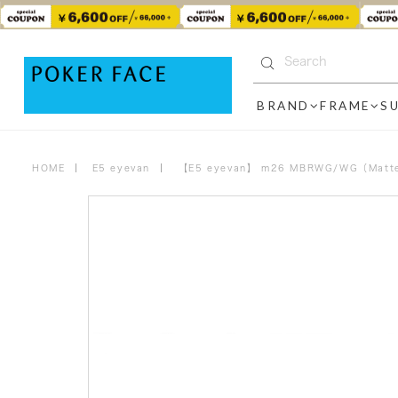
BRAND
FRAME
S
HOME
E5 eyevan
【E5 eyevan】 m26 MBRWG/WG（Matte 