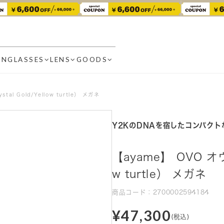
UNGLASSES
LENS
GOODS
al Gold/Yellow turtle） メガネ
Y2KのDNAを宿したコンパク
【ayame】 OVO オヴォ
w turtle） メガネ
商品コード：2700002594184
¥47,300
(税込)