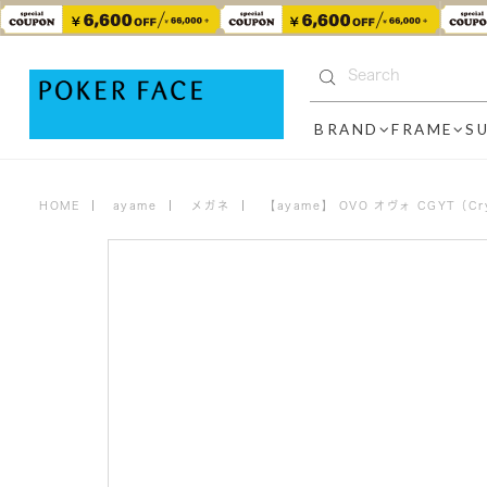
BRAND
FRAME
S
HOME
ayame
メガネ
【ayame】 OVO オヴォ CGYT（Cryst