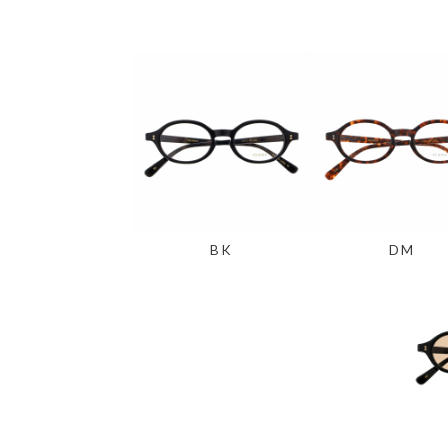
BK
DM