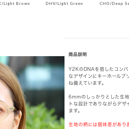
K/Light Brown
DHV/Light Green
CHO/Deep S
商品説明
Y2KのDNAを宿したコン
なデザインにキーホールブ
ね備えています。
6mmのしっかりとした生
トな設計でありながらデザ
ます。
生地の柄には個体差があり