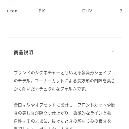
K
DHV
BK/Emerald
YT/D
商品説明
⌵
ブランドのシグネチャーともいえる多角形シェイプ
のモデル。コーナーカットによる長方形の四隅を柔ら
かく削いだナチュラルなフォルムです。
合口はややオフセットに設計し、フロントカットや磨
きの美しさが際立つ仕上がり。象徴的なラインと独
自性はそのままに、掛けたときの顔なじみの良さを