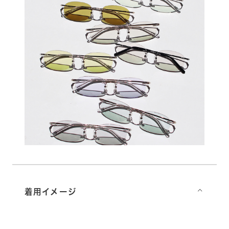
着用イメージ
⌵