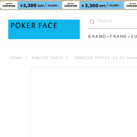
BRAND
FRAME
S
HOME
RIMLESS TOKYO
【RIMLESS TOKYO】 03 SV（Si