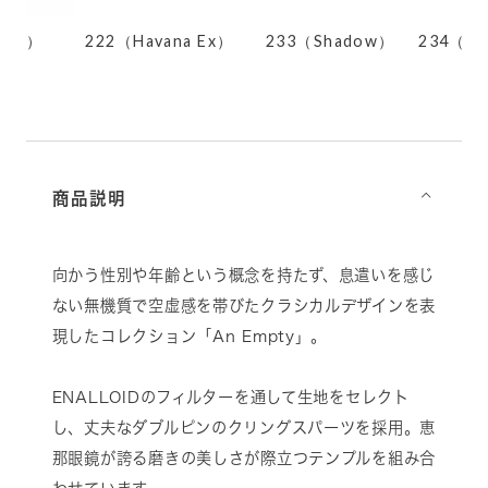
na Ex）
233（Shadow）
234（Moss Green）
001
商品説明
⌵
向かう性別や年齢という概念を持たず、息遣いを感じ
ない無機質で空虚感を帯びたクラシカルデザインを表
現したコレクション「An Empty」。
ENALLOIDのフィルターを通して生地をセレクト
し、丈夫なダブルピンのクリングスパーツを採用。恵
那眼鏡が誇る磨きの美しさが際立つテンプルを組み合