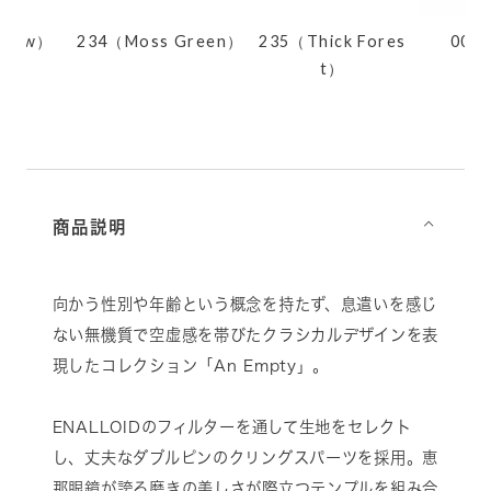
adow）
234（Moss Green）
235（Thick Fores
001
t）
商品説明
⌵
向かう性別や年齢という概念を持たず、息遣いを感じ
ない無機質で空虚感を帯びたクラシカルデザインを表
現したコレクション「An Empty」。
ENALLOIDのフィルターを通して生地をセレクト
し、丈夫なダブルピンのクリングスパーツを採用。恵
那眼鏡が誇る磨きの美しさが際立つテンプルを組み合