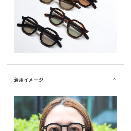
着用イメージ
⌵