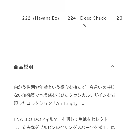
ack）
222（Havana Ex）
224（Deep Shado
236
w）
商品説明
⌵
向かう性別や年齢という概念を持たず、息遣いを感じ
ない無機質で空虚感を帯びたクラシカルデザインを表
現したコレクション「An Empty」。
ENALLOIDのフィルターを通して生地をセレクト
し、丈夫なダブルピンのクリングスパーツを採用。恵