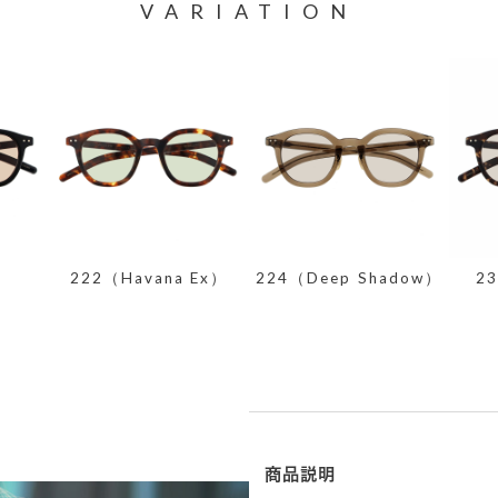
VARIATION
）
222（Havana Ex）
224（Deep Shadow）
2
商品説明