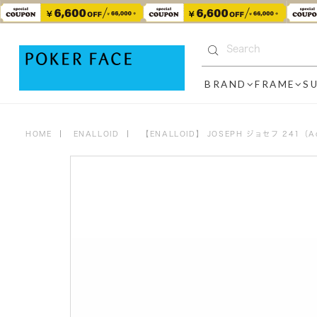
BRAND
FRAME
S
HOME
ENALLOID
【ENALLOID】 JOSEPH ジョセフ 241（