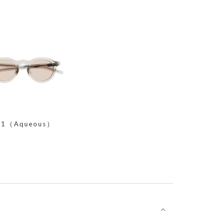
41（Aqueous）
⌵