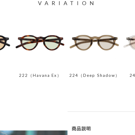
VARIATION
）
222（Havana Ex）
224（Deep Shadow）
2
商品説明