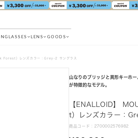
UNGLASSES
LENS
GOODS
ck Forest）レンズカラー：Grey-2 サングラス
山なりのブリッジと異形キーホー
が特徴的なモデル。
【ENALLOID】 MOU
t）レンズカラー：Gr
商品コード：2700002576982