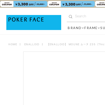
BRAND
FRAME
S
HOME
ENALLOID
【ENALLOID】 MOUNE ムーヌ 235（Thi