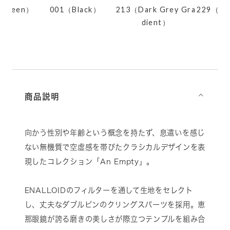
 Green）
001（Black）
213（Dark Grey Gra
229（Bl
dient）
商品説明
⌵
向かう性別や年齢という概念を持たず、息遣いを感じ
ない無機質で空虚感を帯びたクラシカルデザインを表
現したコレクション「An Empty」。
ENALLOIDのフィルターを通して生地をセレクト
し、丈夫なダブルピンのクリングスパーツを採用。恵
那眼鏡が誇る磨きの美しさが際立つテンプルを組み合