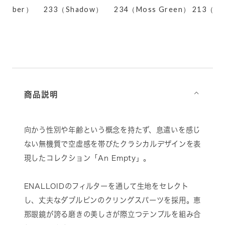
 Amber）
233（Shadow）
234（Moss Green）
213（Dar
d
商品説明
⌵
向かう性別や年齢という概念を持たず、息遣いを感じ
ない無機質で空虚感を帯びたクラシカルデザインを表
現したコレクション「An Empty」。
ENALLOIDのフィルターを通して生地をセレクト
し、丈夫なダブルピンのクリングスパーツを採用。恵
那眼鏡が誇る磨きの美しさが際立つテンプルを組み合