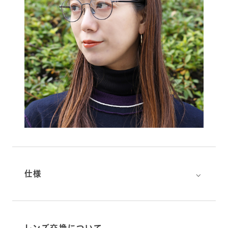
⌵
仕様
⌵
レンズ交換について