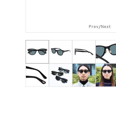
/
Prev
Next