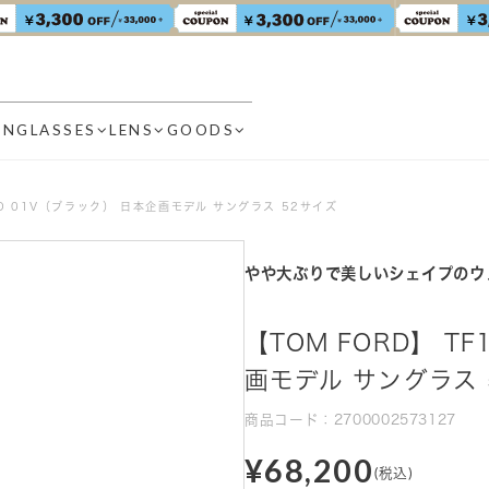
UNGLASSES
LENS
GOODS
3-D 01V（ブラック） 日本企画モデル サングラス 52サイズ
やや大ぶりで美しいシェイプのウ
【TOM FORD】 T
画モデル サングラス 
商品コード：2700002573127
¥68,200
(税込)