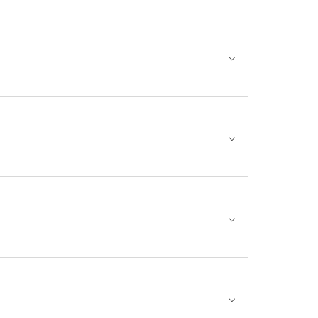
⌵
⌵
⌵
⌵