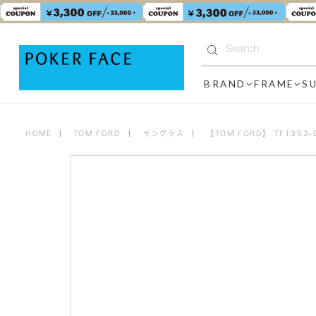
BRAND
FRAME
S
HOME
TOM FORD
サングラス
【TOM FORD】 TF135