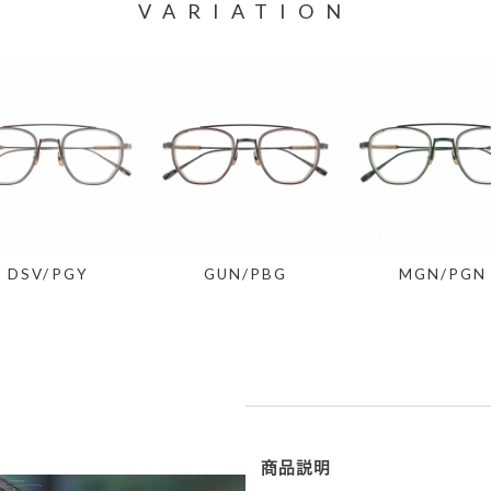
VARIATION
DSV/PGY
GUN/PBG
MGN/PGN
商品説明