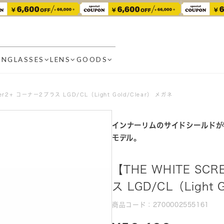
UNGLASSES
LENS
GOODS
ner2+ コーナー2プラス LGD/CL（Light Gold/Clear） メガネ
インナーリムのサイドシールドが特
モデル。
【THE WHITE SC
ス LGD/CL（Light 
商品コード：2700002555161