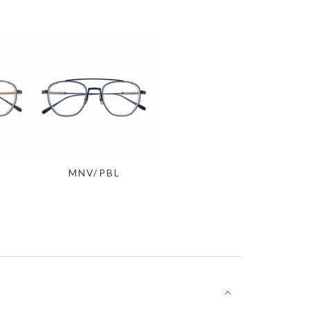
MNV/PBL
⌵