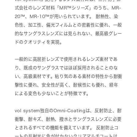
式会社のレンズ材料「MR™シリーズ」のうち、MR-
20™、MR-10™が用いられています。 耐熱性、染
色性、加工性、偏光フィルムとの密着性に優れ、一般
的なサングラスレンズには見られない、最高級グレー
ドのクオリティを実現。
一般的に高屈折レンズで使用されるレンズ素材であ
り、既成のサングラスではほぼ採用されることのな
い、高級素材です。粘り気のある素材の特性から耐衝
撃性に優れ、安全性が高く、耐候性にも優れ、経年
による変色も少ないことが特徴です。
vol system独自のOmni-Coatingは、反射防止、耐
衝撃、耐キズ、耐熱、撥水とサングラスレンズに必要
とされるすべての機能を備えています。 反射防止コ
ートの反射光に色が付かないクリアマルチコートは、