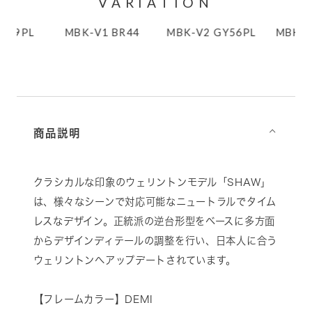
VARIATION
N69PL
MBK-V1 BR44
MBK-V2 GY56PL
MBK-V
商品説明
⌵
クラシカルな印象のウェリントンモデル「SHAW」
は、様々なシーンで対応可能なニュートラルでタイム
レスなデザイン。正統派の逆台形型をベースに多方面
からデザインディテールの調整を行い、日本人に合う
ウェリントンへアップデートされています。
【フレームカラー】DEMI