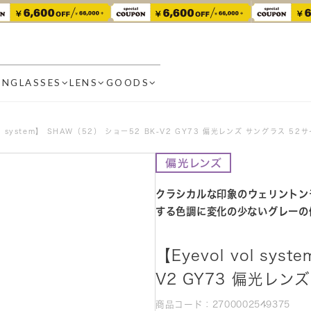
UNGLASSES
LENS
GOODS
vol system】 SHAW（52） ショー52 BK-V2 GY73 偏光レンズ サングラス 52
クラシカルな印象のウェリントン
する色調に変化の少ないグレーの
【Eyevol vol sy
V2 GY73 偏光レン
商品コード：2700002549375