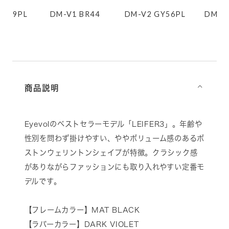
 BR44
DM-V2 GY56PL
DM-V3 GN69PL
BK-
商品説明
⌵
Eyevolのベストセラーモデル「LEIFER3」。年齢や
性別を問わず掛けやすい、ややボリューム感のあるボ
ストンウェリントンシェイプが特徴。クラシック感
がありながらファッションにも取り入れやすい定番モ
デルです。
【フレームカラー】MAT BLACK
【ラバーカラー】DARK VIOLET