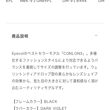
GY56PL
MBK-V3 GN69PL
DM-V1 BR44
DM-V
商品説明
⌵
Eyevolのベストセラーモデル「CONLON3」。多様
化するファッションスタイルにより対応できるようバ
ランスを重視してサイズの調整を行っています。ウェ
リントンティアドロップ型の柔らかなレンズシェイプ
の効果から、見た目の大きさに対して違和感なく溶け
込むユーティリティモデルです。
【フレームカラー】BLACK
【ラバーカラー】DARK VIOLET