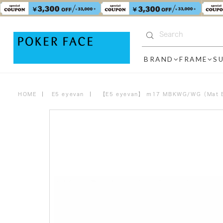
BRAND
FRAME
S
HOME
E5 eyevan
【E5 eyevan】 ｍ17 MBKWG/WG（Mat Bl