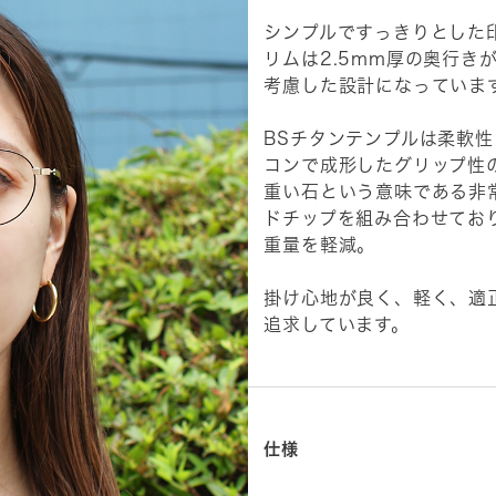
シンプルですっきりとした
リムは2.5mm厚の奥行き
考慮した設計になっていま
BSチタンテンプルは柔軟
コンで成形したグリップ性
重い石という意味である非
ドチップを組み合わせてお
重量を軽減。
掛け心地が良く、軽く、適
追求しています。
仕様