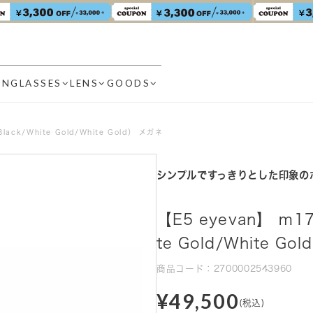
UNGLASSES
LENS
GOODS
ack/White Gold/White Gold） メガネ
シンプルですっきりとした印象の
【E5 eyevan】 ｍ1
te Gold/White G
商品コード：2700002543960
¥49,500
(税込)