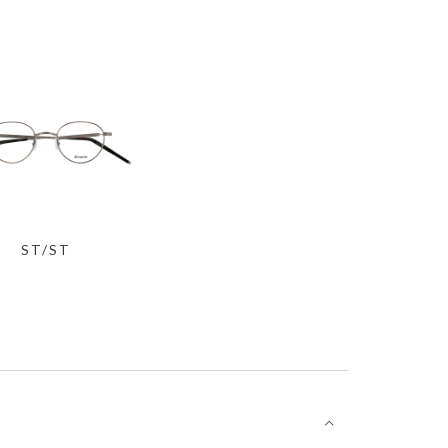
ST/ST
⌵