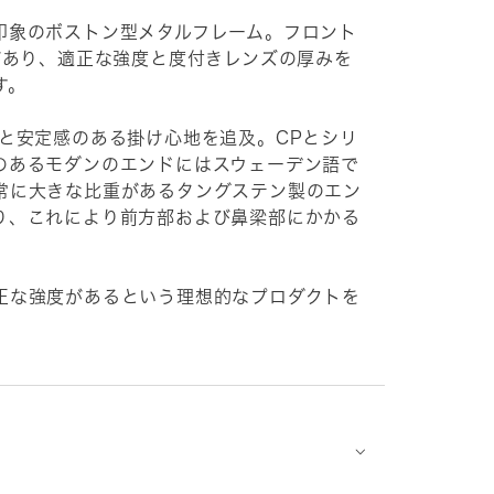
印象のボストン型メタルフレーム。フロント
があり、適正な強度と度付きレンズの厚みを
す。
性と安定感のある掛け心地を追及。CPとシリ
のあるモダンのエンドにはスウェーデン語で
常に大きな比重があるタングステン製のエン
り、これにより前方部および鼻梁部にかかる
正な強度があるという理想的なプロダクトを
⌵