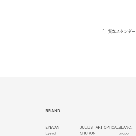
「上質なスタンダー
BRAND
EYEVAN
JULIUS TART OPTICAL
BLANC..
Eyevol
SHURON
propo