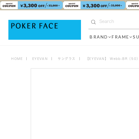
BRAND
FRAME
S
HOME
EYEVAN
サングラス
【EYEVAN】 Webb-BR（5