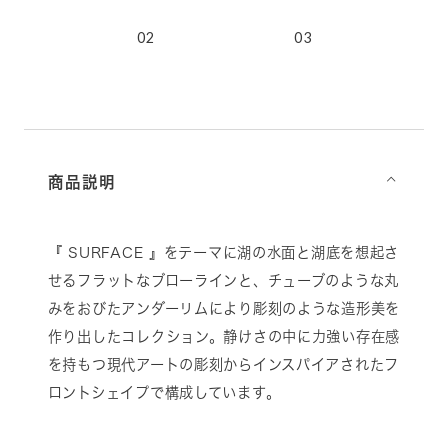
2
03
04
01
商品説明
⌵
『 SURFACE 』をテーマに湖の水面と湖底を想起さ
せるフラットなブローラインと、チューブのような丸
みをおびたアンダーリムにより彫刻のような造形美を
作り出したコレクション。静けさの中に力強い存在感
を持もつ現代アートの彫刻からインスパイアされたフ
ロントシェイプで構成しています。