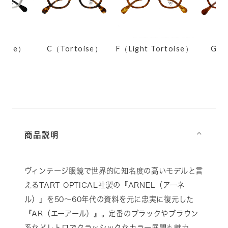
 Fade）
C（Tortoise）
F（Light Tortoise）
G（
商品説明
⌵
ヴィンテージ眼鏡で世界的に知名度の高いモデルと言
えるTART OPTICAL社製の『ARNEL（アーネ
ル）』を50～60年代の資料を元に忠実に復元した
『AR（エーアール）』。定番のブラックやブラウン
系などレトロでクラッシックなカラー展開も魅力。