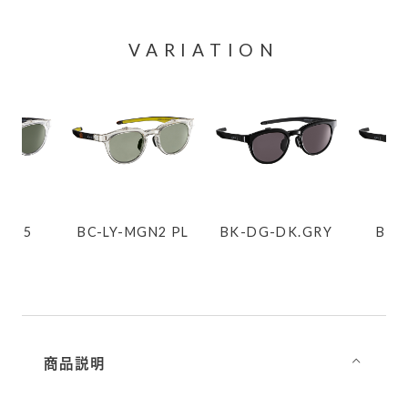
VARIATION
-G15
BC-LY-MGN2 PL
BK-DG-DK.GRY
BK-
商品説明
⌵