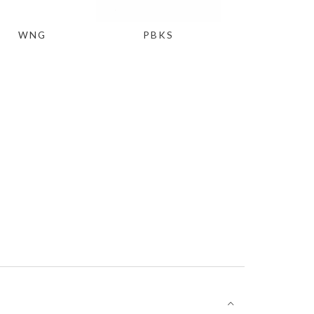
WNG
PBKS
⌵