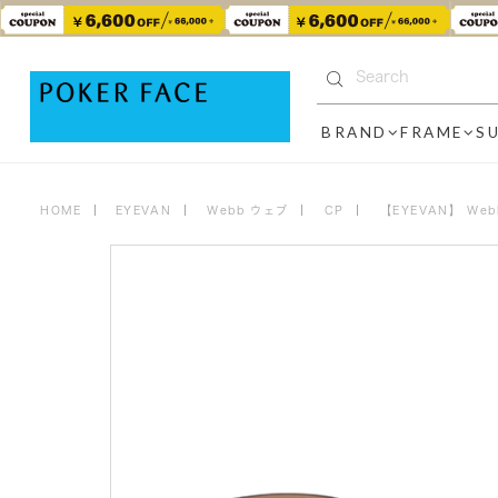
BRAND
FRAME
S
HOME
EYEVAN
Webb ウェブ
CP
【EYEVAN】 We