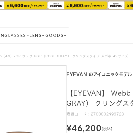
UNGLASSES
LENS
GOODS
bb（49）-CP ウェブ RGR（ROSE GRAY） クリングスタイプ メガネ 49サイズ
EYEVAN のアイコニックモデ
【EYEVAN】 Webb
GRAY） クリングス
商品コード：2700002496723
¥46,200
(税込)