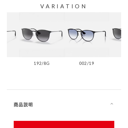
VARIATION
8G
192/8G
002/19
0
商品説明
⌵