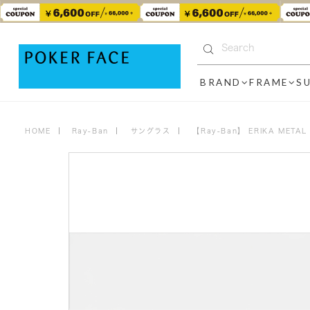
BRAND
FRAME
S
HOME
Ray-Ban
サングラス
【Ray-Ban】 ERIKA ME