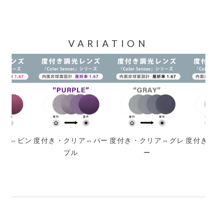
VARIATION
リア⇔ピン
度付き・クリア⇔パー
度付き・クリア⇔グレ
度付き・
プル
ー