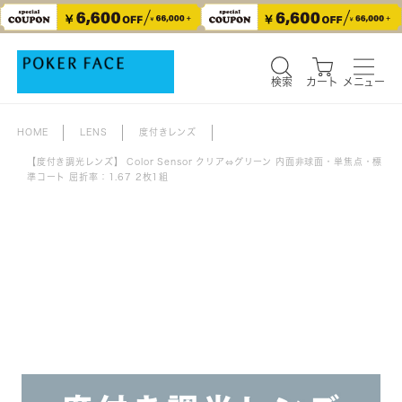
検索
カート
メニュー
検索
カート
メニュー
HOME
LENS
度付きレンズ
【度付き調光レンズ】 Color Sensor クリア⇔グリーン 内面非球面・単焦点・標
準コート 屈折率：1.67 2枚1組