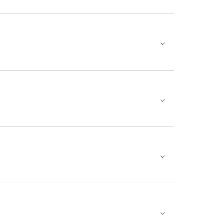
⌵
⌵
⌵
⌵