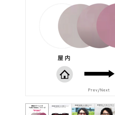
/
Prev
Next