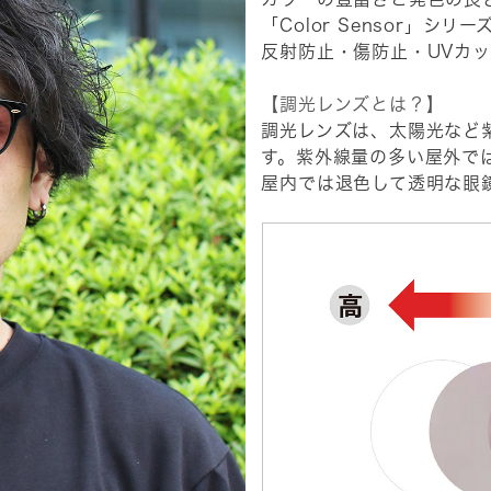
「Color Sensor」シ
反射防止・傷防止・UVカッ
【調光レンズとは？】
調光レンズは、太陽光など
す。紫外線量の多い屋外で
屋内では退色して透明な眼