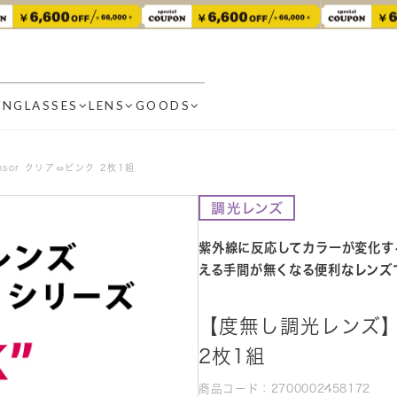
UNGLASSES
LENS
GOODS
nsor クリア⇔ピンク 2枚1組
紫外線に反応してカラーが変化す
える手間が無くなる便利なレンズ
【度無し調光レンズ】 C
2枚1組
商品コード：2700002458172