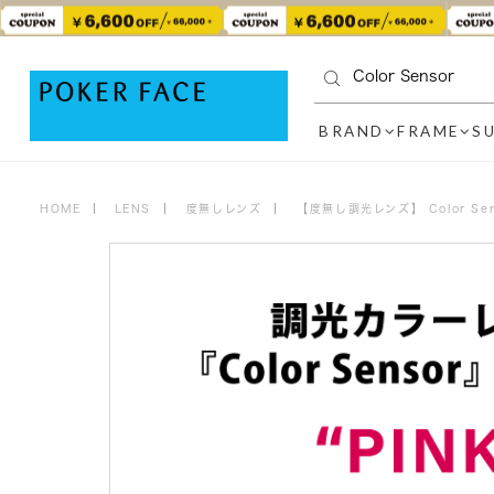
BRAND
FRAME
S
HOME
LENS
度無しレンズ
【度無し調光レンズ】 Color Se