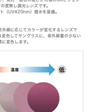
リーズの度無し調光レンズです。
ト（UV420nm）撥水を装備。
紫外線に応じてカラーが変化するレンズで
は変色してサングラスに、紫外線量の少ない
鏡に変色します。