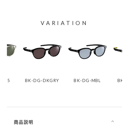
VARIATION
-G15
BK-DG-DKGRY
BK-DG-MBL
BK-L
商品説明
⌵