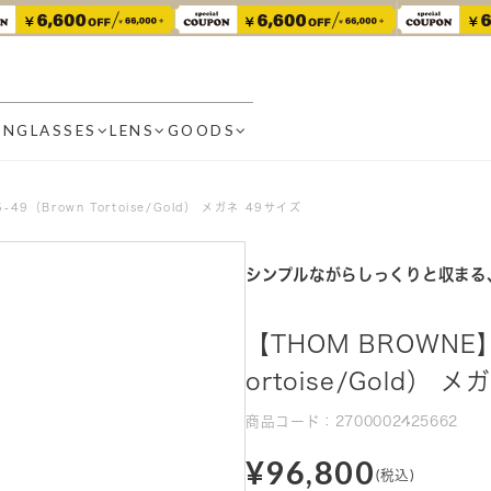
UNGLASSES
LENS
GOODS
-49（Brown Tortoise/Gold） メガネ 49サイズ
シンプルながらしっくりと収まる
【THOM BROWNE】 
ortoise/Gold） 
商品コード：2700002425662
¥96,800
(税込)