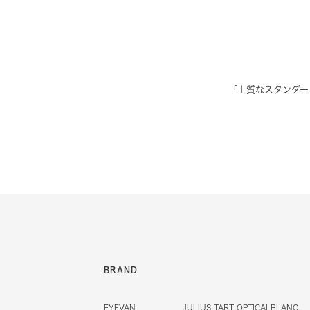
「上質なスタンダー
BRAND
EYEVAN
JULIUS TART OPTICAL
BLANC..