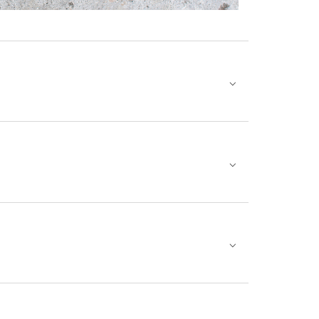
⌵
⌵
⌵