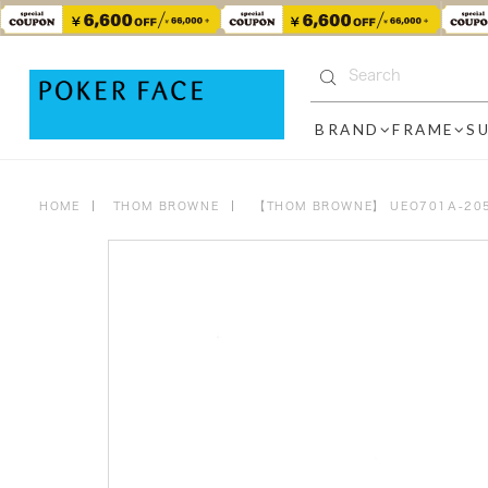
BRAND
FRAME
S
HOME
THOM BROWNE
【THOM BROWNE】 UEO701A-205