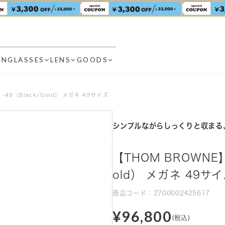
UNGLASSES
LENS
GOODS
1-49（Black/Gold） メガネ 49サイズ
シンプルながらしっくりと収まる
【THOM BROWNE】 
old） メガネ 49サ
商品コード：2700002425617
¥96,800
(税込)