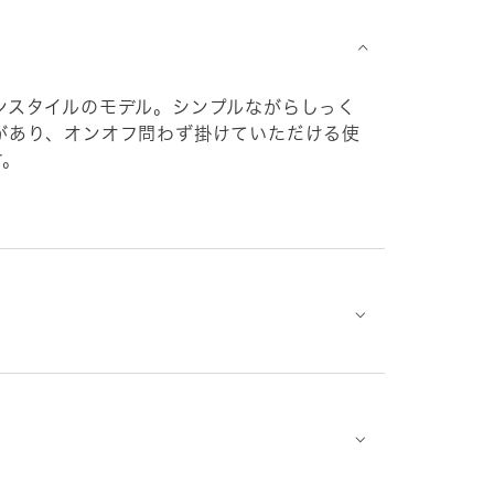
⌵
ンスタイルのモデル。シンプルながらしっく
があり、オンオフ問わず掛けていただける使
す。
⌵
⌵