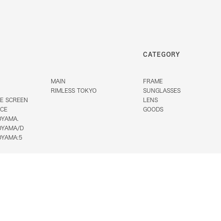
CATEGORY
MAIN
FRAME
RIMLESS TOKYO
SUNGLASSES
E SCREEN
LENS
ACE
GOODS
OYAMA.
OYAMA/D
OYAMA:5
e Compound Frame
表記
会社概要