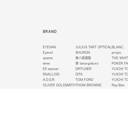
BRAND
EYEVAN
JULIUS TART OPTICAL
BLANC..
Eyevol
SHURON
propo
ayame
泰八郎謹製
THE WHIT
emw
掌 tana-gokoro
POKER F
E5 eyevan
DIFFUSER
YUICHI T
ENALLOID
DITA
YUICHI T
A.D.S.R.
TOM FORD
YUICHI T
OLIVER GOLDSMITH
THOM BROWNE
Ray-Ban
OLIVER PEOPLES
NEW.
One/Thre
Shady CHARACTER
BARTON PERREIRA
999.9
お問い合わせ
プライバシーポリシー
特定商取引法にもとづく