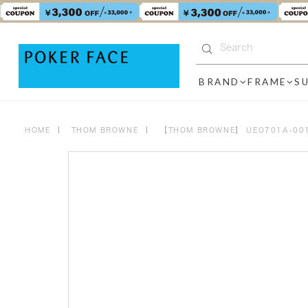
BRAND
FRAME
S
HOME
THOM BROWNE
【THOM BROWNE】 UEO701A-00