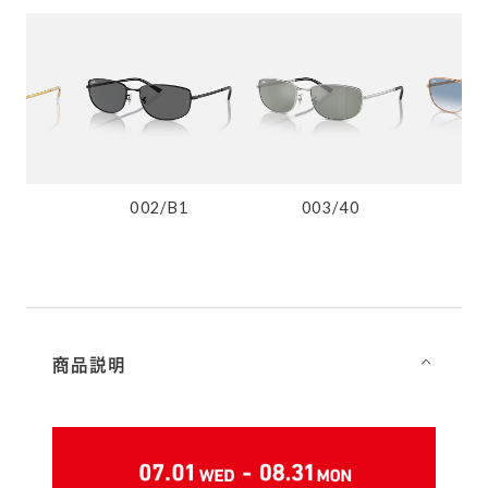
48
002/B1
003/40
9
商品説明
⌵