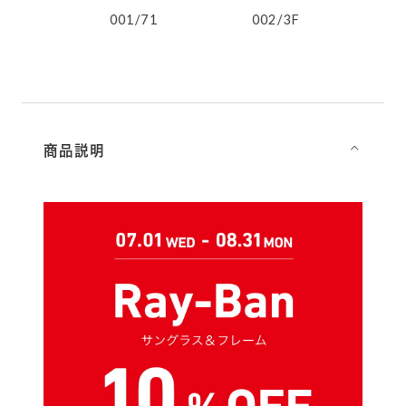
3M
001/71
002/3F
商品説明
⌵