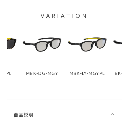
VARIATION
BK PL
MBK-DG-MGY
MBK-LY-MGYPL
BK-D
商品説明
⌵