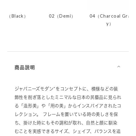
ack）
02（Demi）
04（Charcoal Gra
01（
y）
商品説明
⌵
ジャパニーズモダン”をコンセプトに、模様などの装
飾性を削ぎ落としたミニマルな日本の民藝品に見られ
る「造形美」や「用の美」からインスパイアされたコ
レクション。 フレームを置いている時の美しさを保
ち、掛けた時にもその調和が取れ、自然と顔に馴染
むことを実感できるサイズ、シェイプ、バランスを追