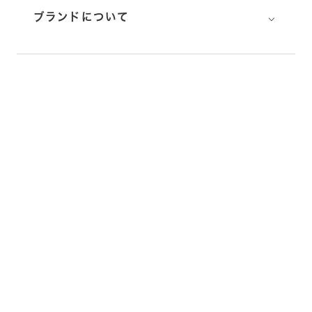
⌵
ブランドについて
⌵
お届けについて
⌵
ギフトラッピングについて
返品･交換について