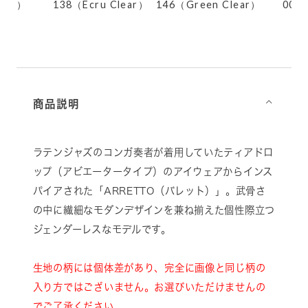
ack）
138（Ecru Clear）
146（Green Clear）
001
商品説明
⌵
ラテンジャズのコンガ奏者が着用していたティアドロ
ップ（アビエータータイプ）のアイウェアからインス
パイアされた「ARRETTO（バレット）」。武骨さ
の中に繊細なモダンデザインを兼ね揃えた個性際立つ
ジェンダーレスなモデルです。
生地の柄には個体差があり、完全に画像と同じ柄の
入り方ではございません。お選びいただけませんの
でご了承ください。