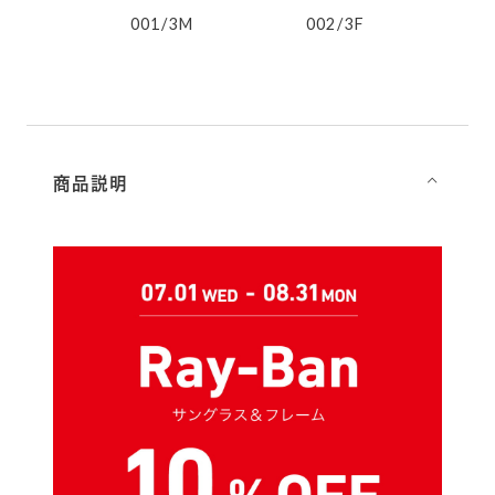
1
001/3M
002/3F
9
商品説明
⌵