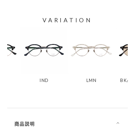
VARIATION
K
IND
LMN
BK/Li
商品説明
⌵